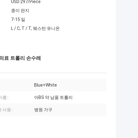
USD 297/Piece
종이 판지
7-15 일
L / C, T / T, 웨스턴 유니온
 의료 트롤리 손수레
Blue+White
이름::
아BS 약 납품 트롤리
 사용::
병원 가구