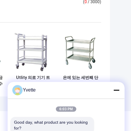
(
0
/ 3000)
금
Utlity 의료 기기 트
은에 있는 세번째 단
수
롤리 3 층 플라스틱
계 스테인리스 외과
Yvette
수
트롤리 손수레를 품
기구 트롤리 금속 손
탁
는 강한 짐
잡이
6:03 PM
Good day, what product are you looking 
for?