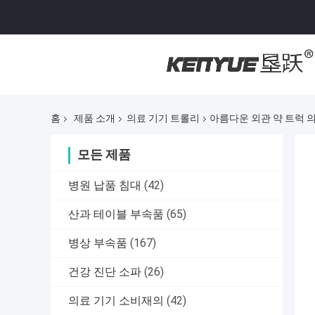
홈
제품 소개
의료 기기 트롤리
아름다운 외관 약 트럭 
모든 제품
병원 납품 침대
(42)
산과 테이블 부속품
(65)
병상 부속품
(167)
건강 진단 소파
(26)
의료 기기 소비재의
(42)