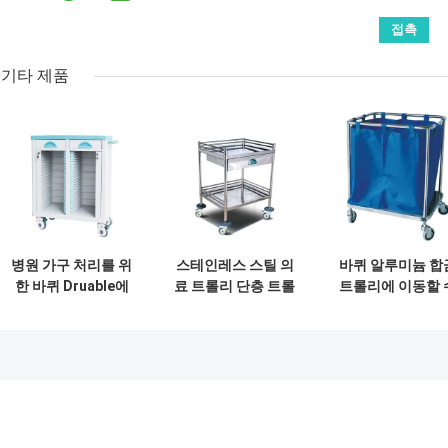
기타 제품
병원 가구 처리를 위
스테인레스 스틸 의
바퀴 알루미늄 합
한 바퀴 Druable에
료 트롤리 단층 트롤
트롤리에 이동할 
의학 아BS 파일 트
리 병원 트롤리
있는 불결 의학 손
롤리
레를 청소하는 세
물