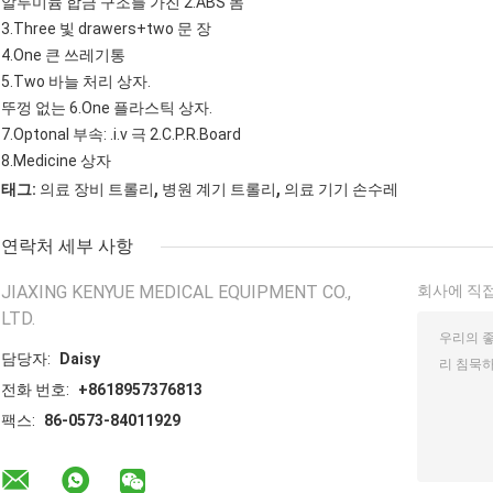
알루미늄 합금 구조를 가진 2.ABS 몸
3.Three 빛 drawers+two 문 장
4.One 큰 쓰레기통
5.Two 바늘 처리 상자.
뚜껑 없는 6.One 플라스틱 상자.
7.Optonal 부속: .i.v 극 2.C.P.R.Board
8.Medicine 상자
,
,
태그:
의료 장비 트롤리
병원 계기 트롤리
의료 기기 손수레
연락처 세부 사항
JIAXING KENYUE MEDICAL EQUIPMENT CO.,
회사에 직접
LTD.
담당자:
Daisy
전화 번호:
+8618957376813
팩스:
86-0573-84011929